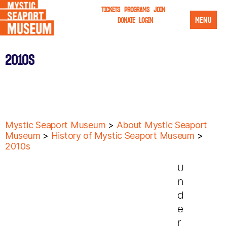
TICKETS
PROGRAMS
JOIN
MENU
DONATE
LOGIN
2010S
Mystic Seaport Museum
>
About Mystic Seaport
Museum
>
History of Mystic Seaport Museum
>
2010s
U
n
d
e
r